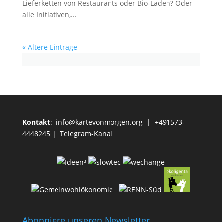
Lieferketten von Restaurants oder Bio-Läden? Oder
alle Initiativen,...
« Ältere Einträge
Kontakt
:
info@kartevonmorgen.org
| +491573-
4448245 |
Telegram-Kanal
Abonniere unseren Newsletter