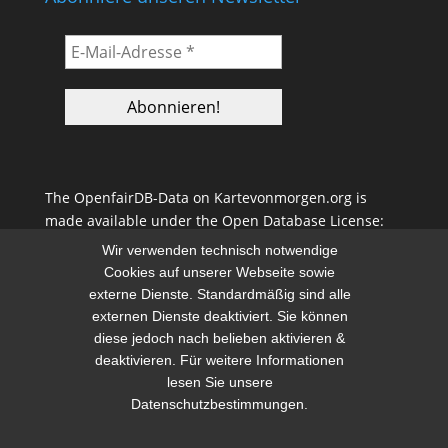
The OpenfairDB-Data on Kartevonmorgen.org is
made available under the Open Database License:
(ODbL)
Wir verwenden technisch notwendige
http://opendatacommons.org/licenses/odbl/1.0/
. Any
Cookies auf unserer Webseite sowie
rights in individual contents of the database are
externe Dienste. Standardmäßig sind alle
licensed under the Database Contents License.
externen Dienste deaktiviert. Sie können
diese jedoch nach belieben aktivieren &
deaktivieren. Für weitere Informationen
Find out more
...
lesen Sie unsere
Datenschutzbestimmungen.