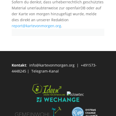
Sofern du denkst, dass urheberrechtlich geschütztes
Material unerlaubterweise zur openfairDB oder auf
der Karte von morgen hinzugefügt wurde, melde
dies direkt an unserer Redaktion
report@kartevonmorgen.org
.
Kontakt
:
info@kartevonmorgen.org
| +491573-
4448245 |
Telegram-Kanal