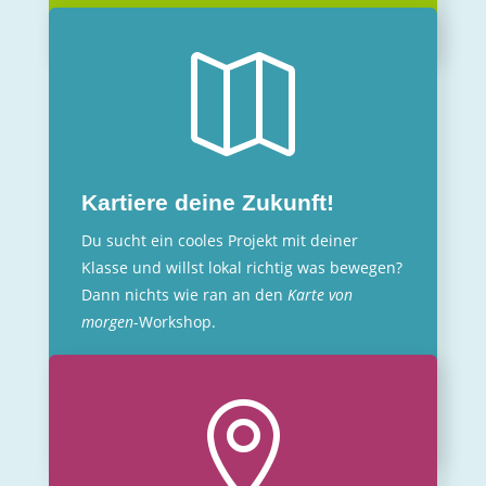

Kartiere deine Zukunft!
Du sucht ein cooles Projekt mit deiner
Klasse und willst lokal richtig was bewegen?
Dann nichts wie ran an den
Karte von
morgen
-Workshop.
>>> zum Workshopangebot
