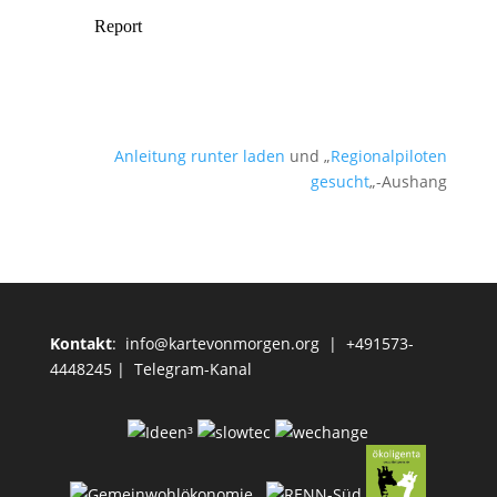
Anleitung runter laden
und „
Regionalpiloten
gesucht
„-Aushang
Kontakt
:
info@kartevonmorgen.org
| +491573-
4448245 |
Telegram-Kanal