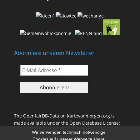
Abonniere unseren Newsletter
The OpenfairDB-Data on Kartevonmorgen.org is
made available under the Open Database License:
(ODbL)
Wir verwenden technisch notwendige
http://opendatacommons.org/licenses/odbl/1.0/
. Any
Cookies auf unserer Webseite sowie