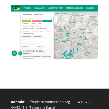
Kontakt
:
info@kartevonmorgen.org
| +491573-
4448245 |
Telegram-Kanal