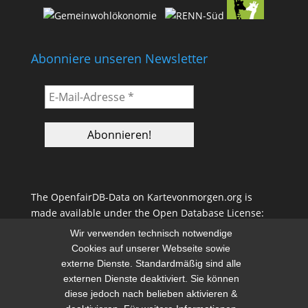
Abonniere unseren Newsletter
The OpenfairDB-Data on Kartevonmorgen.org is
made available under the Open Database License:
(ODbL)
Wir verwenden technisch notwendige
http://opendatacommons.org/licenses/odbl/1.0/
. Any
Cookies auf unserer Webseite sowie
rights in individual contents of the database are
externe Dienste. Standardmäßig sind alle
licensed under the Database Contents License.
externen Dienste deaktiviert. Sie können
diese jedoch nach belieben aktivieren &