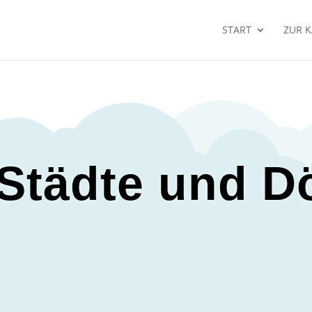
START
ZUR 
 Städte und D